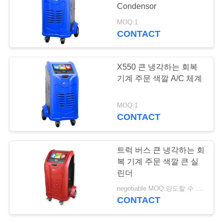
의
Condensor
하
MOQ:1
CONTACT
기
X550 큰 냉각하는 회복
조
기계 주문 색깔 A/C 체계
회
MOQ:1
를
CONTACT
요
트럭 버스 큰 냉각하는 회
청
복 기계 주문 색깔 큰 실
하
린더
negotiable MOQ:양도할 수 있는
다
CONTACT