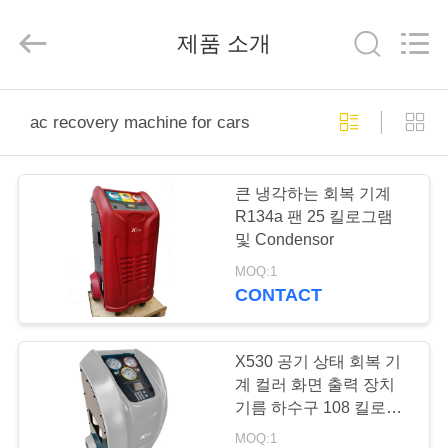
©
2019
-
제품 소개
2026
Guangzhou
Wonderfu
Automotive
Equipment
집
Co.,
Ltd.
ac recovery machine for cars
All
Rights
Reserved.
제
큰 냉각하는 회복 기계
품
R134a 팬 25 킬로그램
및 Condensor
MOQ:1
회
CONTACT
사
소
X530 공기 상태 회복 기
계 컬러 화면 출력 장치
개
기름 하수구 108 킬로그
램
MOQ:1